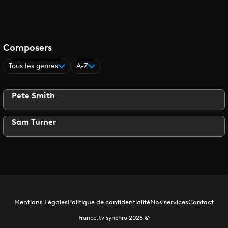
Composers
Tous les genres
A-Z
Pete Smith
Sam Turner
Mentions Légales
Politique de confidentialité
Nos services
Contact
France.tv synchro
2026
©