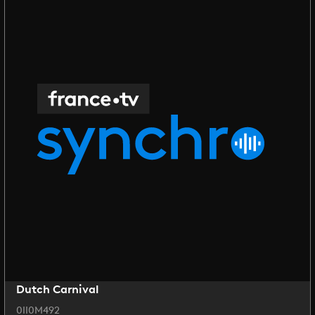
Dutch Carnival
0II0M492