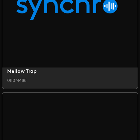
Mellow Trap
0II0M488