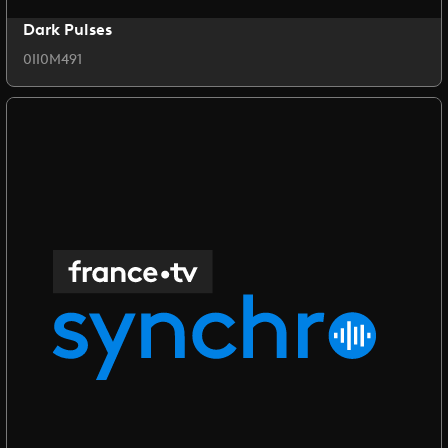
Dark Pulses
0II0M491