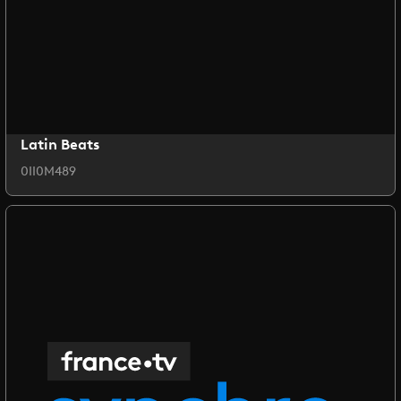
Latin Beats
0II0M489