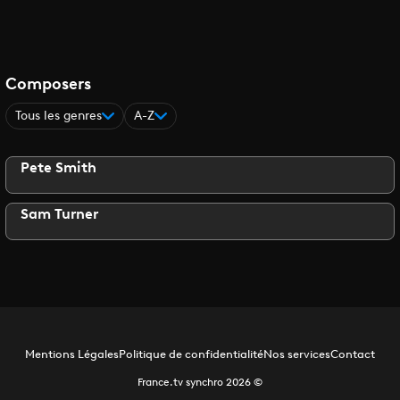
Composers
Tous les genres
A-Z
Pete Smith
Sam Turner
Mentions Légales
Politique de confidentialité
Nos services
Contact
France.tv synchro
2026
©