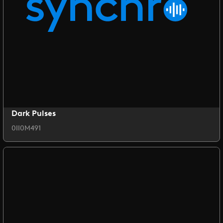
Dark Pulses
0II0M491