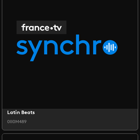
Latin Beats
0II0M489