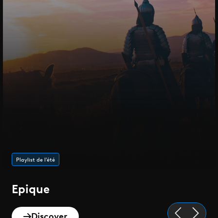
Playlist de l'été
Epique
Discover