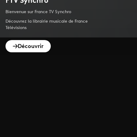
FTV Synchro
Bienvenue sur France TV Synchro
Découvrez la librairie musicale de France
Télévisions
Découvrir
Nouveautes Du Mois
Chaque mois, l'équipe de france.tv synchro
vous propose un large panel de nouveaux
contenus conçus pour tous vos projets et
selon tous vos besoins.