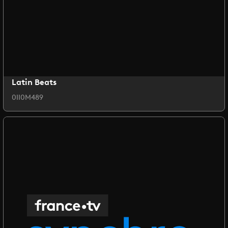
Latin Beats
0II0M489