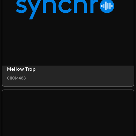
Mellow Trap
0II0M488