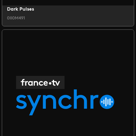
Dark Pulses
0II0M491