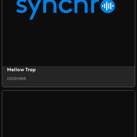
Mellow Trap
0II0M488