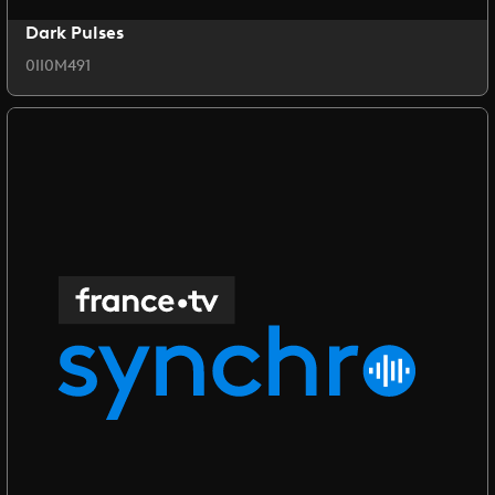
Dark Pulses
0II0M491