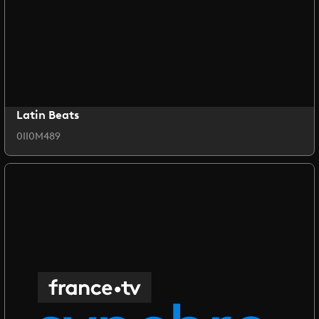
Latin Beats
0II0M489