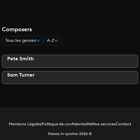
Composers
Tous les genres
A-Z
Pete Smith
Sam Turner
Mentions Légales
Politique de confidentialité
Nos services
Contact
France.tv synchro
2026
©