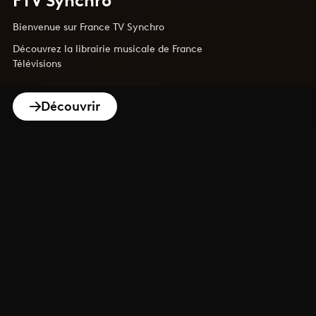
FTV Synchro
Bienvenue sur France TV Synchro
Découvrez la librairie musicale de France
Télévisions
Découvrir
Nouveautes Du Mois
Chaque mois, l'équipe de france.tv synchro
vous propose un large panel de nouveaux
contenus conçus pour tous vos projets et
selon tous vos besoins.