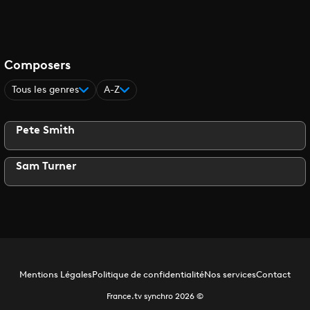
Composers
Tous les genres
A-Z
Pete Smith
Sam Turner
Mentions Légales
Politique de confidentialité
Nos services
Contact
France.tv synchro
2026
©