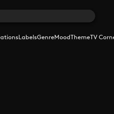
rations
Labels
Genre
Mood
Theme
TV Corn