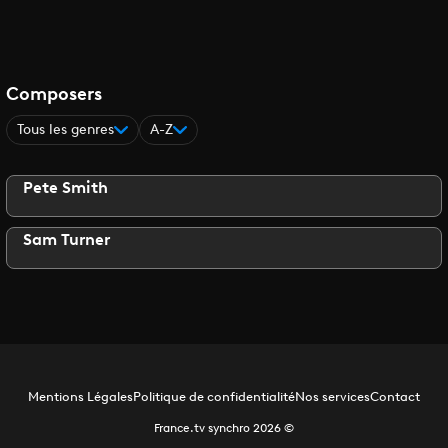
Composers
Tous les genres
A-Z
Pete Smith
Sam Turner
Mentions Légales
Politique de confidentialité
Nos services
Contact
France.tv synchro
2026
©