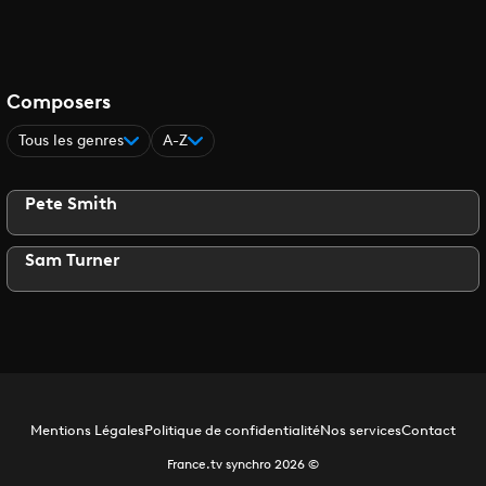
Composers
Tous les genres
A-Z
Pete Smith
Sam Turner
Mentions Légales
Politique de confidentialité
Nos services
Contact
France.tv synchro
2026
©