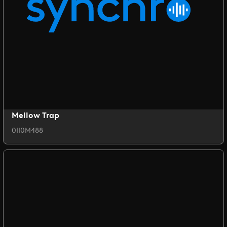
Mellow Trap
0II0M488