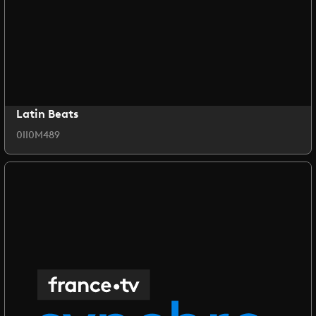
Latin Beats
0II0M489