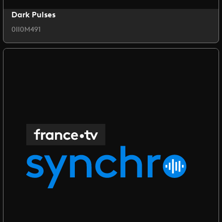
Dark Pulses
0II0M491