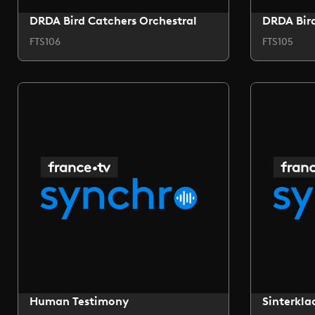
DRDA Bird Catchers Orchestral
DRDA Bird
FTS106
FTS105
Human Testimony
Sinterkla