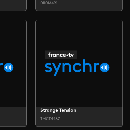
0II0M491
Strange Tension
TMCD1467