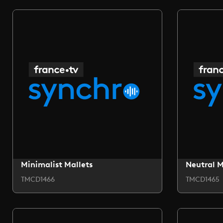
Minimalist Mallets
Neutral 
TMCD1466
TMCD1465