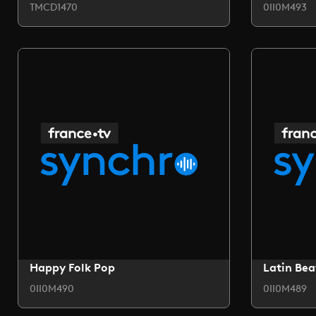
TMCD1470
0II0M493
Happy Folk Pop
Latin Bea
0II0M490
0II0M489