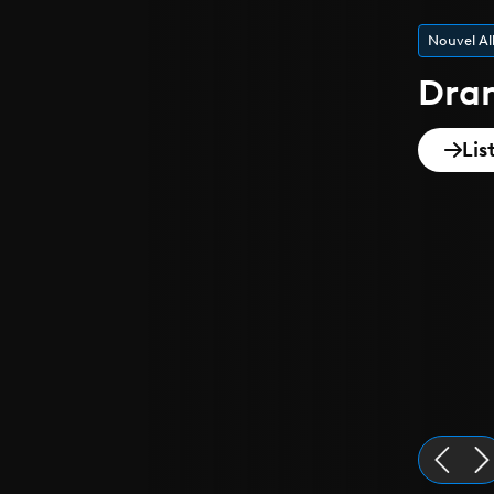
Nouvel A
Dra
Lis