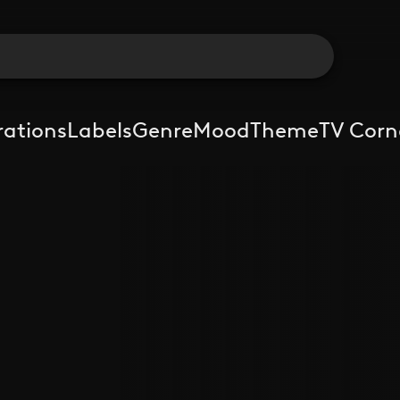
rations
Labels
Genre
Mood
Theme
TV Corn