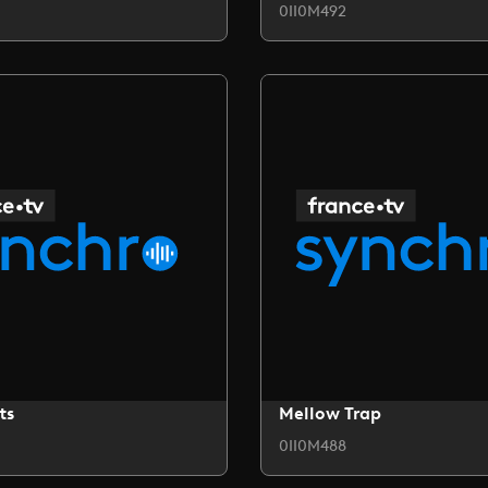
0II0M492
ts
Mellow Trap
0II0M488