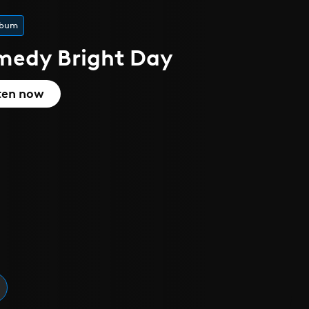
lbum
medy Bright Day
ten now