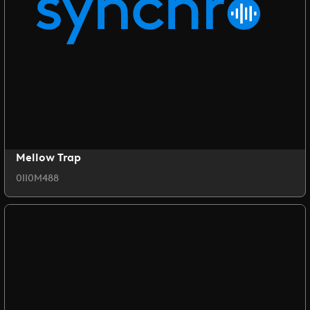
Mellow Trap
0II0M488