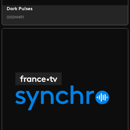
Dark Pulses
0II0M491