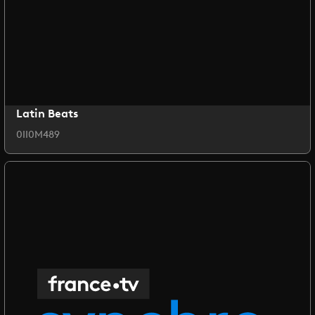
Latin Beats
0II0M489