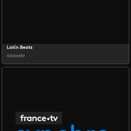
Latin Beats
0II0M489