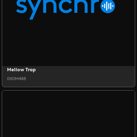
Mellow Trap
0II0M488