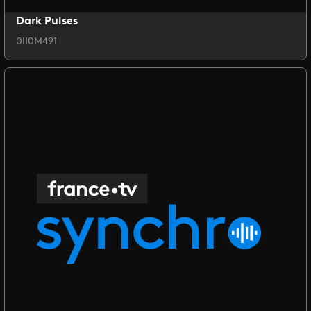
Dark Pulses
0II0M491