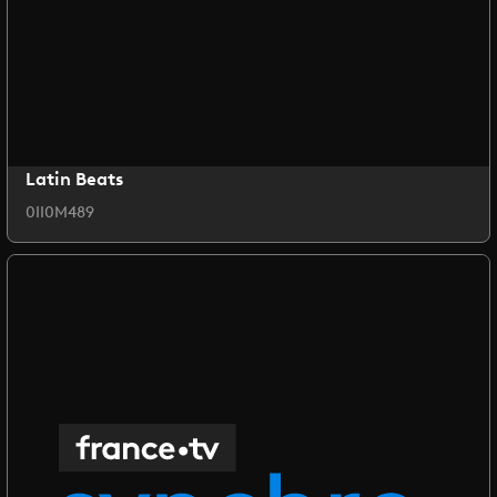
Latin Beats
0II0M489