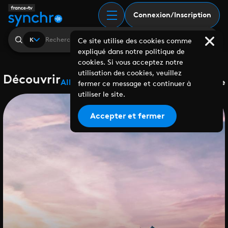
Connexion/Inscription
K
Ce site utilise des cookies comme
expliqué dans notre politique de
cookies. Si vous acceptez notre
utilisation des cookies, veuillez
Découvrir
Albums
Playlists
Collaborations
Labels
Genre
fermer ce message et continuer à
utiliser le site.
Accepter et fermer