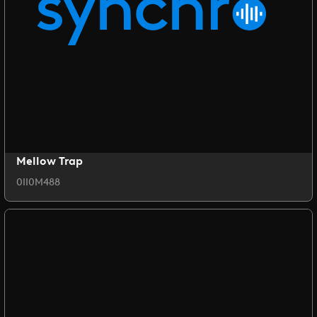
Mellow Trap
0II0M488