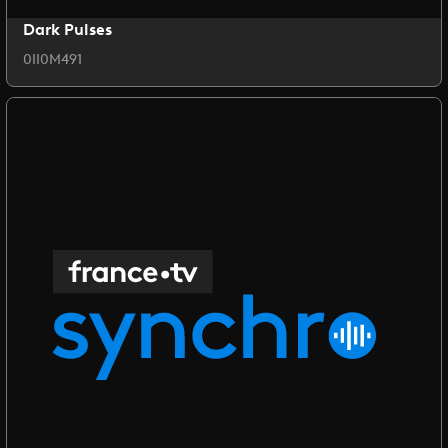
Dark Pulses
0II0M491