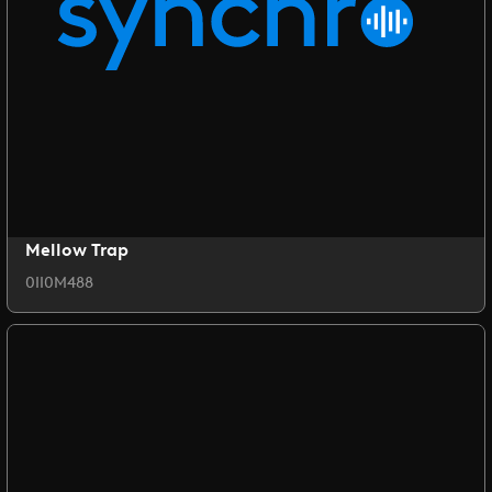
Mellow Trap
0II0M488