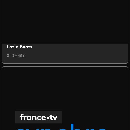
Latin Beats
0II0M489