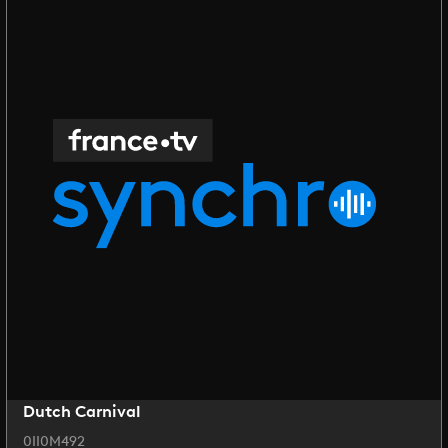
Dutch Carnival
0II0M492