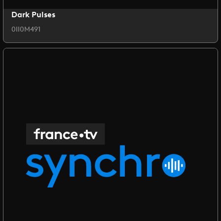
Dark Pulses
0II0M491