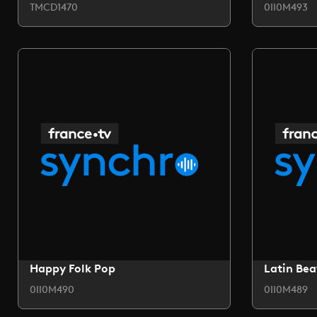
TMCD1470
0II0M493
Happy Folk Pop
Latin Bea
0II0M490
0II0M489