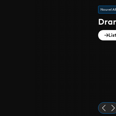
Playlist de
Epi
Dis