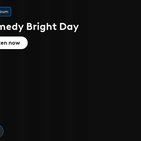
 l'été
que
cover