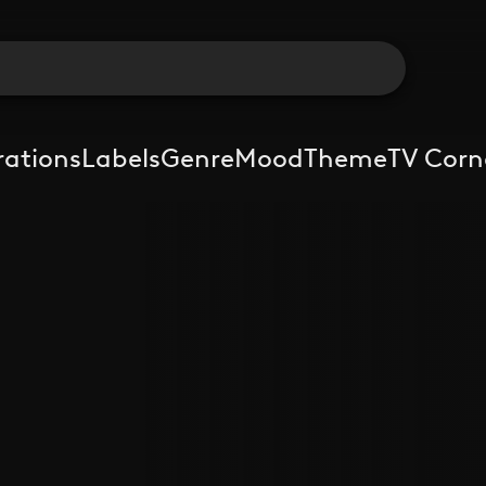
rations
Labels
Genre
Mood
Theme
TV Corn