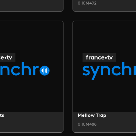
0II0M492
ts
Mellow Trap
0II0M488