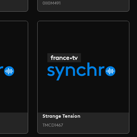
0II0M491
Strange Tension
TMCD1467