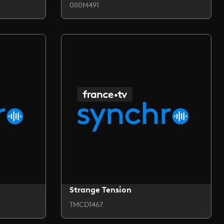
0II0M491
Strange Tension
TMCD1467