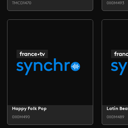
TMCD1470
0II0M493
Happy Folk Pop
Latin Bea
0II0M490
0II0M489