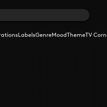
rations
Labels
Genre
Mood
Theme
TV Corn