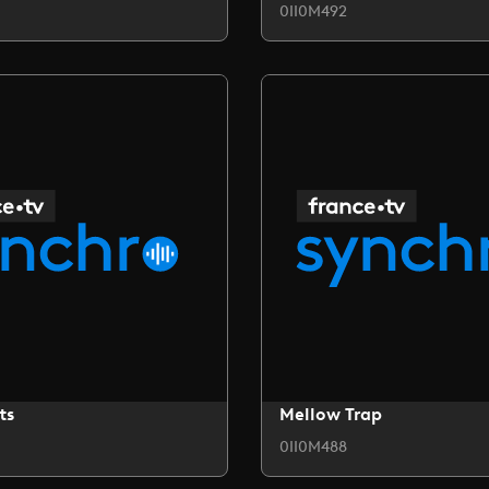
0II0M492
ts
Mellow Trap
0II0M488