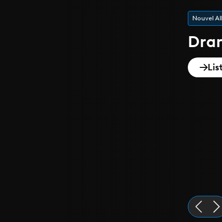
Playlist de
Epi
Dis