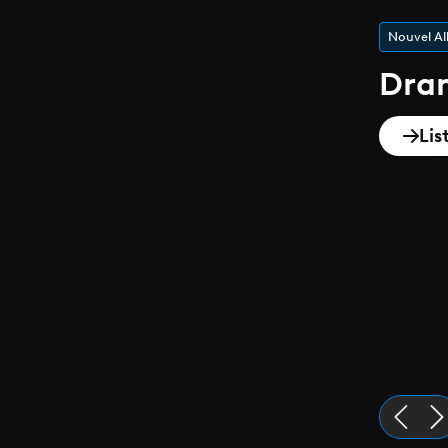
Playlist de
Epi
Dis