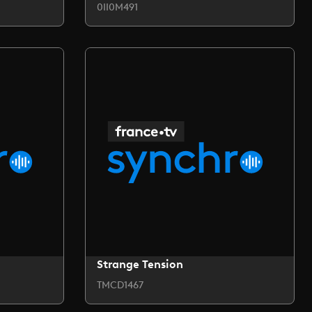
0II0M491
Strange Tension
TMCD1467