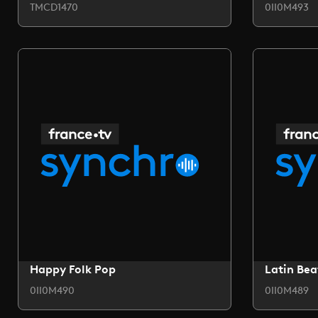
TMCD1470
0II0M493
Happy Folk Pop
Latin Bea
0II0M490
0II0M489