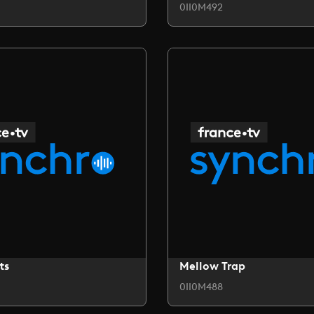
0II0M492
ts
Mellow Trap
0II0M488