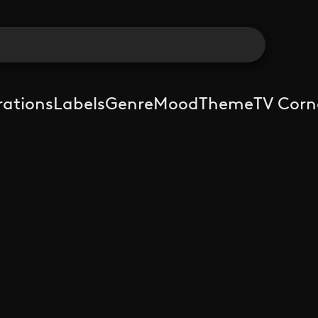
rations
Labels
Genre
Mood
Theme
TV Corn