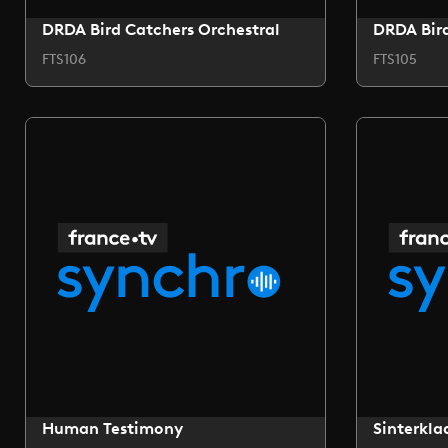
DRDA Bird Catchers Orchestral
DRDA Bird
FTS106
FTS105
Human Testimony
Sinterkla