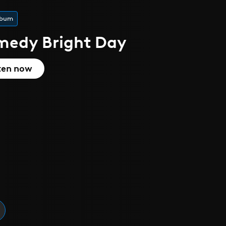
 l'été
que
cover