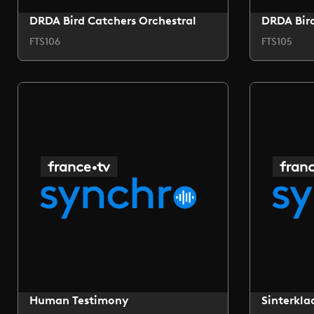
DRDA Bird Catchers Orchestral
DRDA Bird
FTS106
FTS105
Human Testimony
Sinterkla