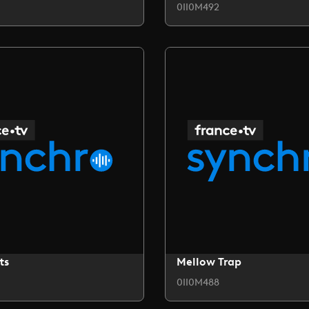
0II0M492
ts
Mellow Trap
0II0M488