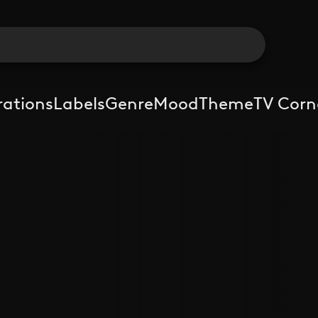
rations
Labels
Genre
Mood
Theme
TV Corn