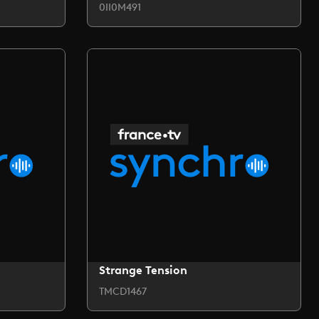
0II0M491
Strange Tension
TMCD1467