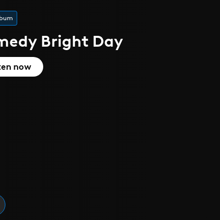
lbum
medy Bright Day
ten now