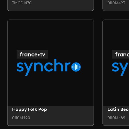
TMCD1470
0II0M493
Happy Folk Pop
Latin Bea
0II0M490
0II0M489