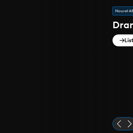
Nouvel A
Dra
Lis