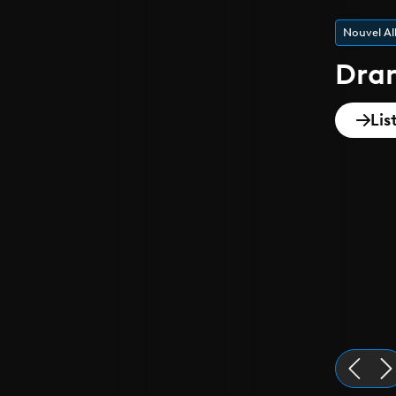
Playlist de
Epi
Dis