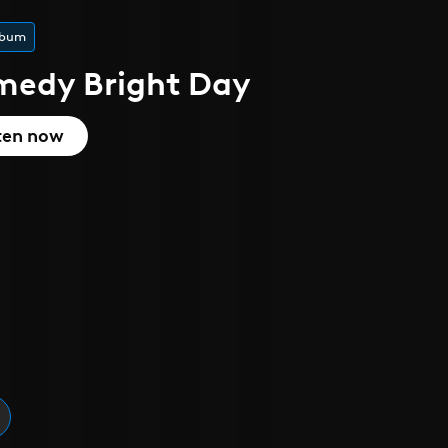
 l'été
que
cover