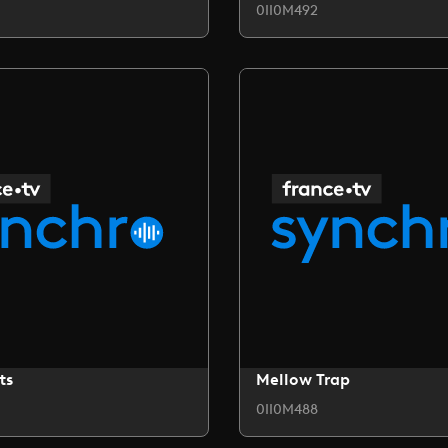
0II0M492
ts
Mellow Trap
0II0M488