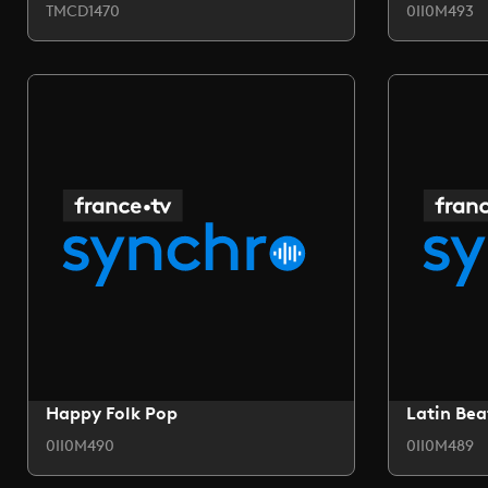
TMCD1470
0II0M493
Happy Folk Pop
Latin Bea
0II0M490
0II0M489