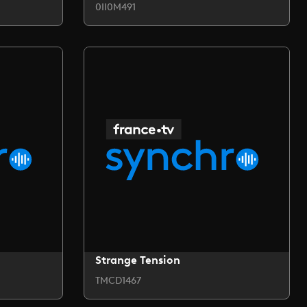
0II0M491
Strange Tension
TMCD1467