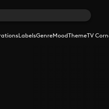
rations
Labels
Genre
Mood
Theme
TV Corn