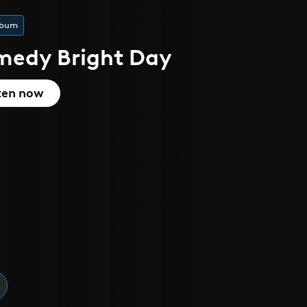
 l'été
que
cover