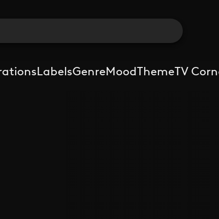
rations
Labels
Genre
Mood
Theme
TV Corn