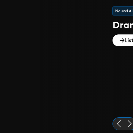
Playlist de
Epi
Dis