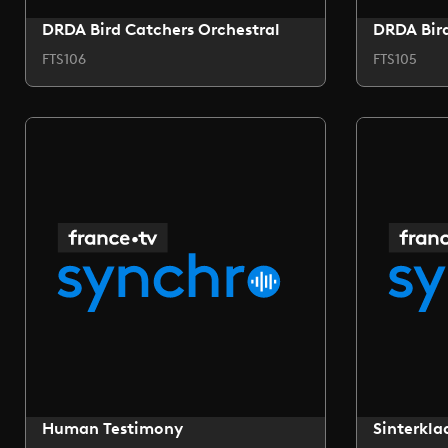
DRDA Bird Catchers Orchestral
DRDA Bird
FTS106
FTS105
Human Testimony
Sinterkla