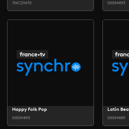
TMCD1470
0II0M493
Happy Folk Pop
Latin Bea
0II0M490
0II0M489