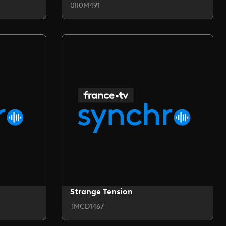
0II0M491
Strange Tension
TMCD1467