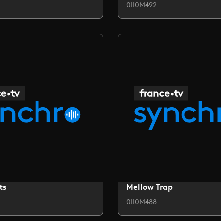
0II0M492
ts
Mellow Trap
0II0M488