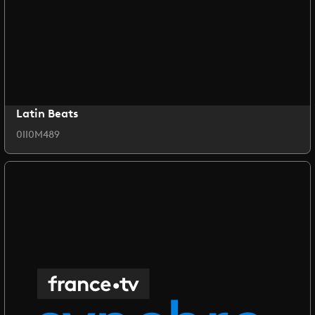
Latin Beats
0II0M489