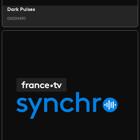
Dark Pulses
0II0M491