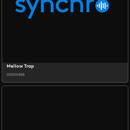
Mellow Trap
0II0M488