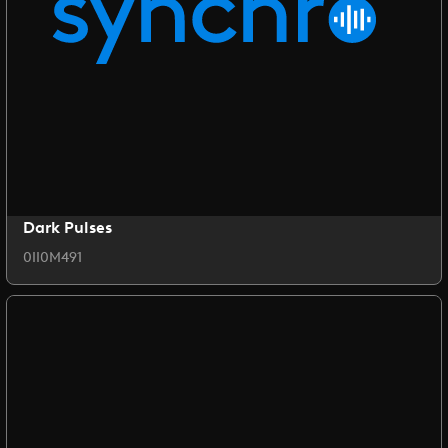
Dark Pulses
0II0M491