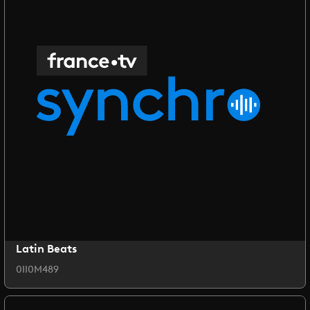
Latin Beats
0II0M489