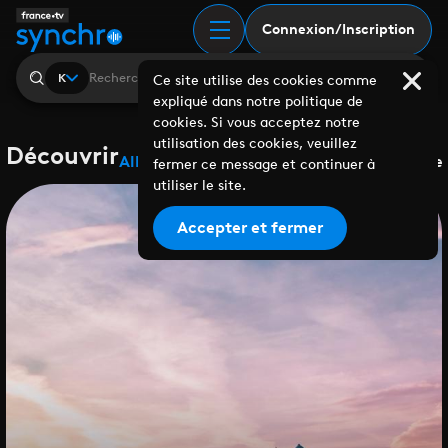
Connexion/Inscription
K
Ce site utilise des cookies comme
expliqué dans notre politique de
cookies. Si vous acceptez notre
utilisation des cookies, veuillez
Découvrir
Albums
Playlists
Collaborations
Labels
Genre
fermer ce message et continuer à
utiliser le site.
Accepter et fermer