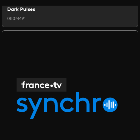
Dark Pulses
0II0M491