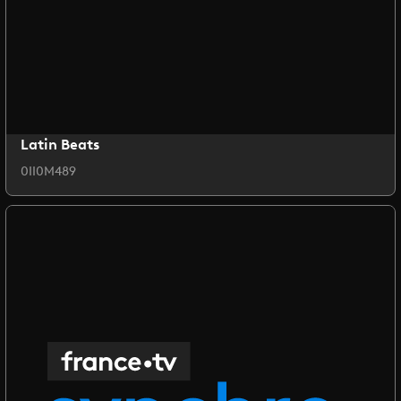
Latin Beats
0II0M489