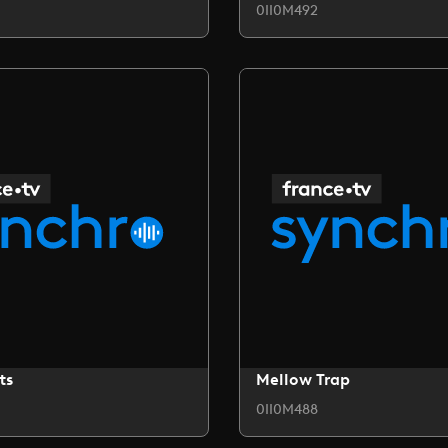
0II0M492
ts
Mellow Trap
0II0M488