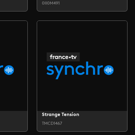
0II0M491
Strange Tension
TMCD1467