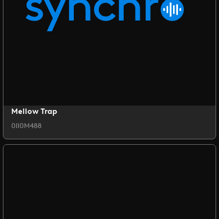
Mellow Trap
0II0M488