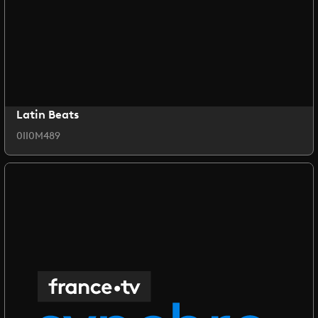
Latin Beats
0II0M489