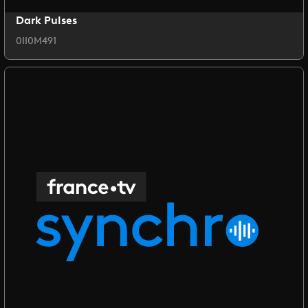
Dark Pulses
0II0M491