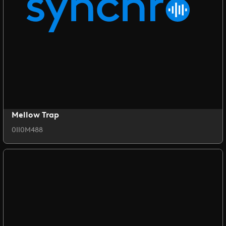
Mellow Trap
0II0M488