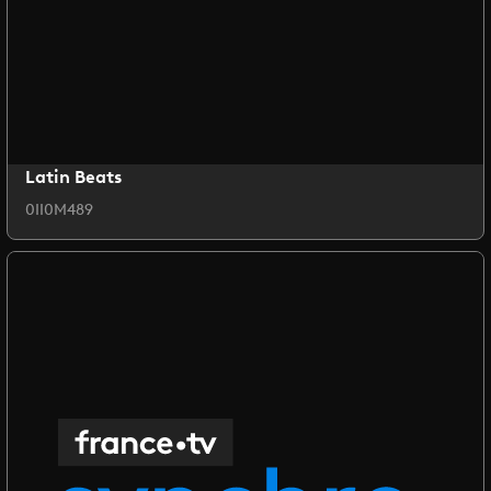
Latin Beats
0II0M489