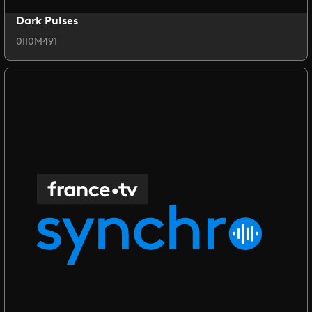
Dark Pulses
0II0M491