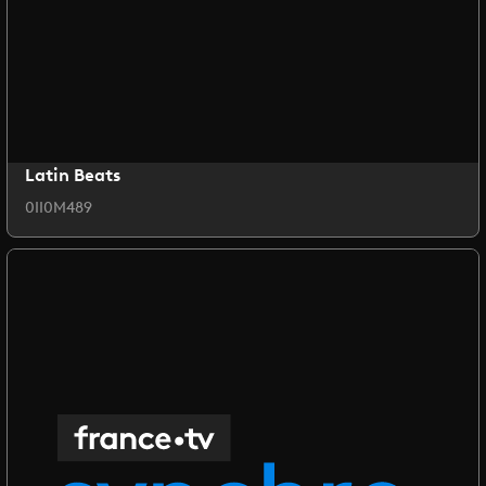
Latin Beats
0II0M489