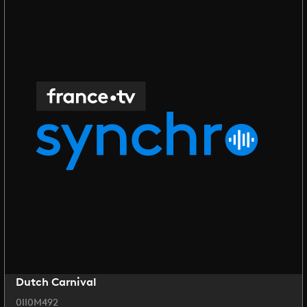
Dutch Carnival
0II0M492