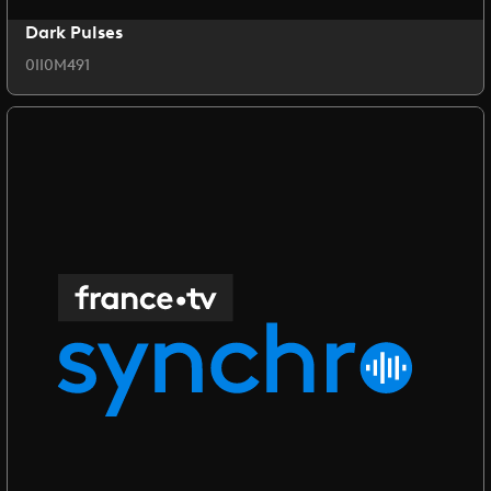
Dark Pulses
0II0M491