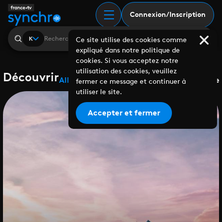
Connexion/Inscription
K
Ce site utilise des cookies comme
expliqué dans notre politique de
cookies. Si vous acceptez notre
utilisation des cookies, veuillez
Découvrir
Albums
Playlists
Collaborations
Labels
Genre
fermer ce message et continuer à
utiliser le site.
Accepter et fermer