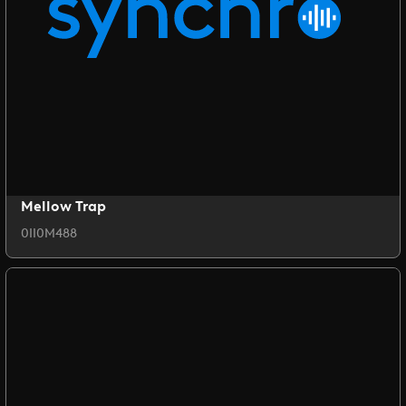
Mellow Trap
0II0M488