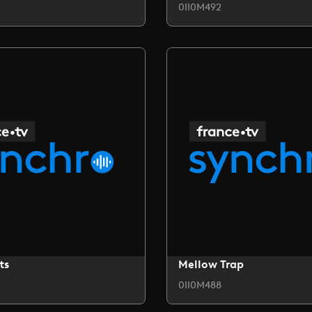
0II0M492
ts
Mellow Trap
0II0M488