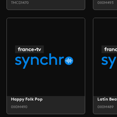
TMCD1470
0II0M493
Happy Folk Pop
Latin Bea
0II0M490
0II0M489