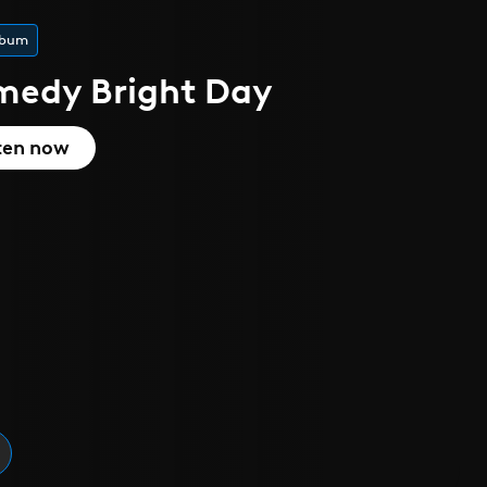
lbum
medy Bright Day
ten now