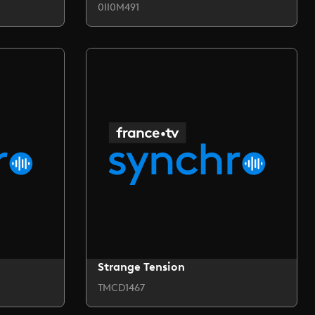
0II0M491
Strange Tension
TMCD1467