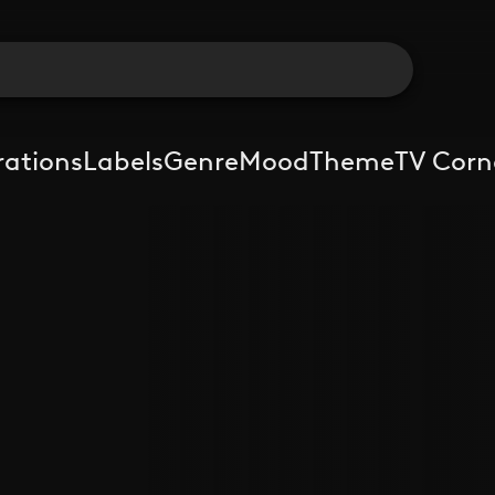
rations
Labels
Genre
Mood
Theme
TV Corn