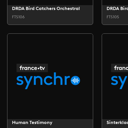
DRDA Bird Catchers Orchestral
DRDA Bird
FTS106
FTS105
Human Testimony
Sinterkla