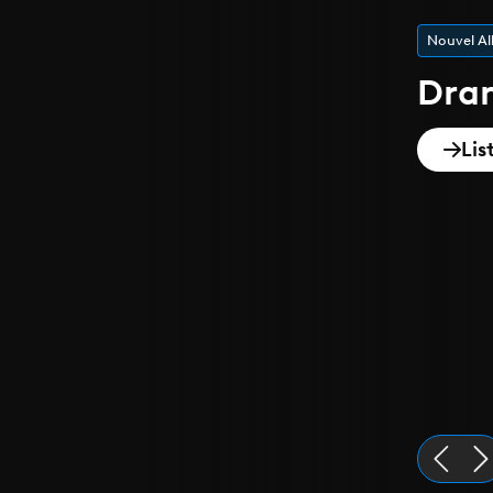
Nouvel A
Dra
Lis