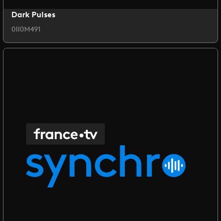
Dark Pulses
0II0M491