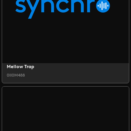
Mellow Trap
0II0M488