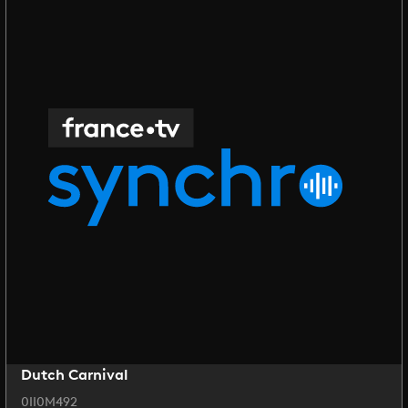
Dutch Carnival
0II0M492