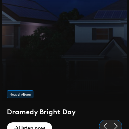
Playlist de l'été
Epique
Discover