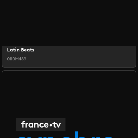
Latin Beats
0II0M489