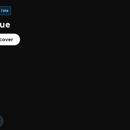
 l'été
que
cover