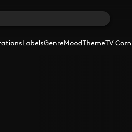
rations
Labels
Genre
Mood
Theme
TV Corn