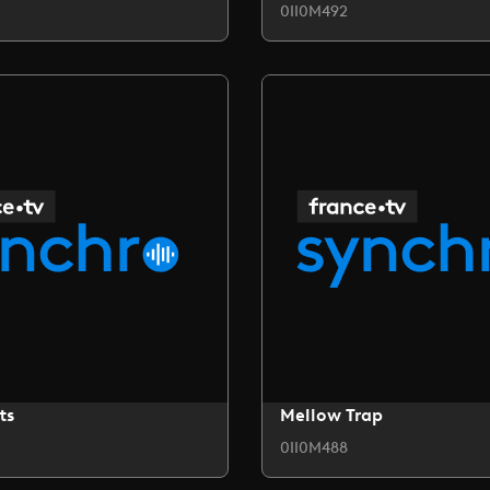
0II0M492
ts
Mellow Trap
0II0M488