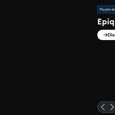
Playlist de
Epi
Dis