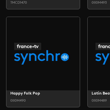
TMCD1470
0II0M493
Happy Folk Pop
Latin Bea
0II0M490
0II0M489