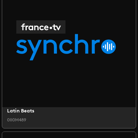
Latin Beats
0II0M489