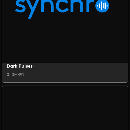
Dark Pulses
0II0M491