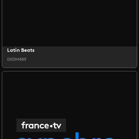
Latin Beats
0II0M489