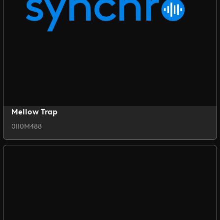
Mellow Trap
0II0M488