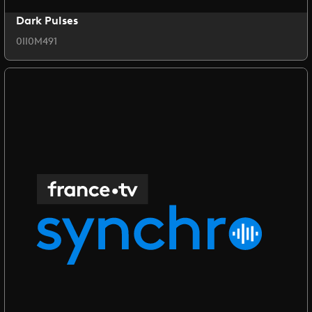
Dark Pulses
0II0M491