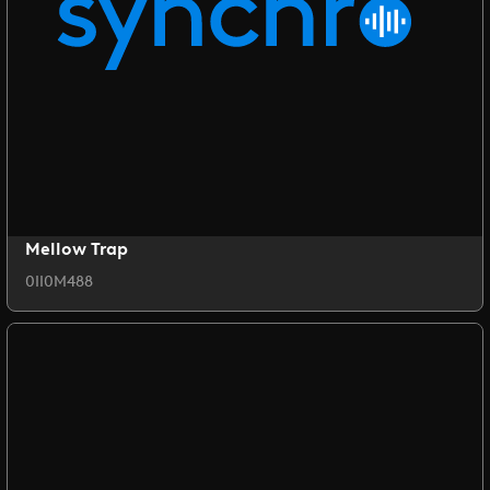
Mellow Trap
0II0M488