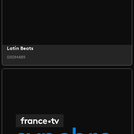
Latin Beats
0II0M489