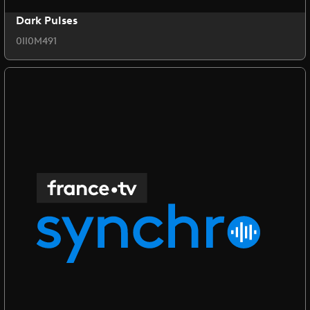
Dark Pulses
0II0M491