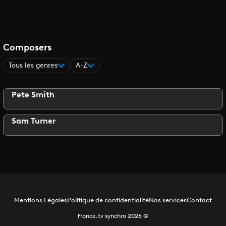
Composers
Tous les genres
A-Z
Pete Smith
Sam Turner
Mentions Légales
Politique de confidentialité
Nos services
Contact
France.tv synchro
2026
©