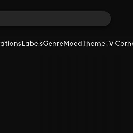
rations
Labels
Genre
Mood
Theme
TV Corn