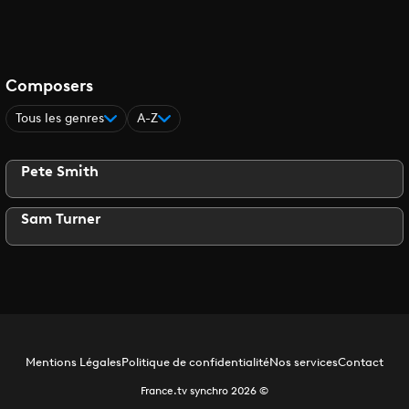
Composers
Tous les genres
A-Z
Pete Smith
Sam Turner
Mentions Légales
Politique de confidentialité
Nos services
Contact
France.tv synchro
2026
©