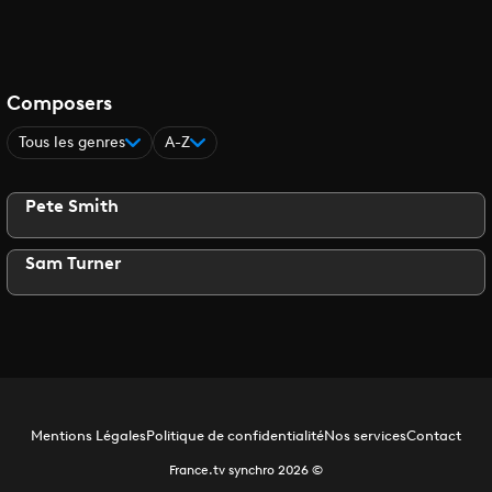
Composers
Tous les genres
A-Z
Pete Smith
Sam Turner
Mentions Légales
Politique de confidentialité
Nos services
Contact
France.tv synchro
2026
©