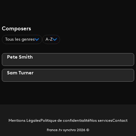
Composers
Tous les genres
A-Z
Pete Smith
Sam Turner
Mentions Légales
Politique de confidentialité
Nos services
Contact
France.tv synchro
2026
©