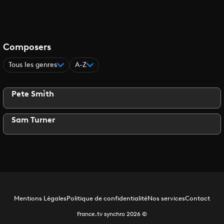
Composers
Tous les genres
A-Z
Pete Smith
Sam Turner
Mentions Légales
Politique de confidentialité
Nos services
Contact
France.tv synchro
2026
©