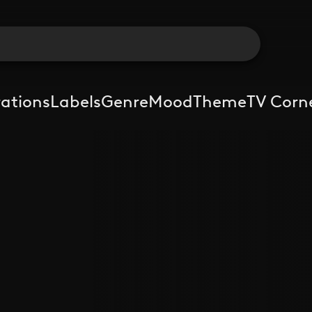
rations
Labels
Genre
Mood
Theme
TV Corn