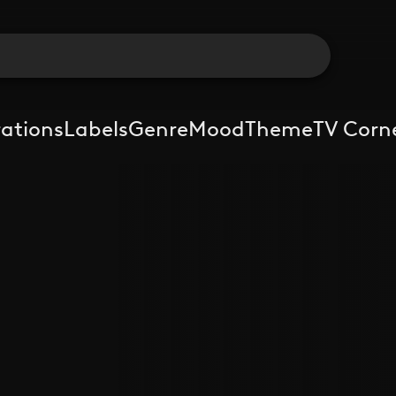
rations
Labels
Genre
Mood
Theme
TV Corn