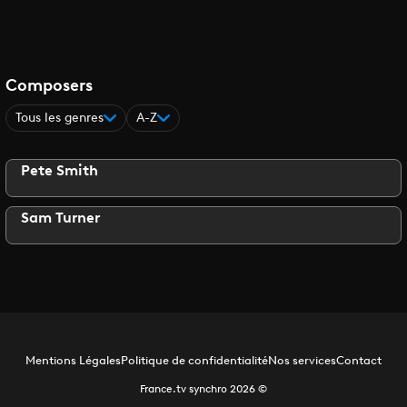
Composers
Tous les genres
A-Z
Pete Smith
Sam Turner
Mentions Légales
Politique de confidentialité
Nos services
Contact
France.tv synchro
2026
©