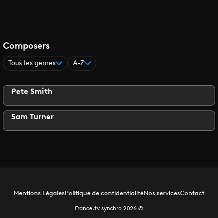
Composers
Tous les genres
A-Z
Pete Smith
Sam Turner
Mentions Légales
Politique de confidentialité
Nos services
Contact
France.tv synchro
2026
©