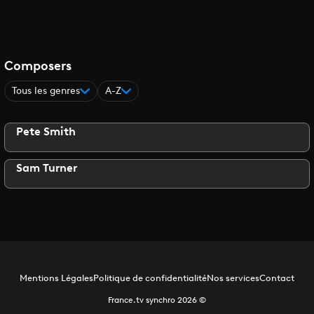
Composers
Tous les genres
A-Z
Pete Smith
Sam Turner
Mentions Légales
Politique de confidentialité
Nos services
Contact
France.tv synchro
2026
©