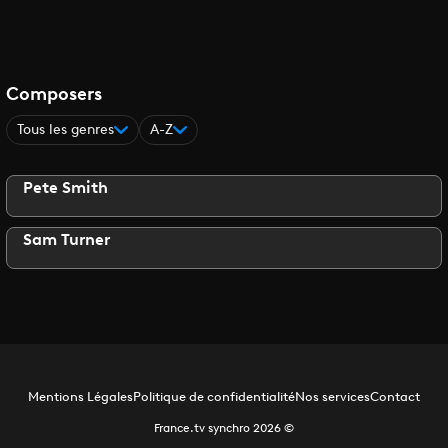
Composers
Tous les genres
A-Z
Pete Smith
Sam Turner
Mentions Légales
Politique de confidentialité
Nos services
Contact
France.tv synchro
2026
©